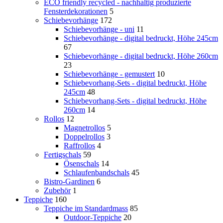
ECO friendly recycled - nachhaltig produzierte
Fensterdekorationen
5
Schiebevorhänge
172
Schiebevorhänge - uni
11
Schiebevorhänge - digital bedruckt, Höhe 245cm
67
Schiebevorhänge - digital bedruckt, Höhe 260cm
23
Schiebevorhänge - gemustert
10
Schiebevorhang-Sets - digital bedruckt, Höhe
245cm
48
Schiebevorhang-Sets - digital bedruckt, Höhe
260cm
14
Rollos
12
Magnetrollos
5
Doppelrollos
3
Raffrollos
4
Fertigschals
59
Ösenschals
14
Schlaufenbandschals
45
Bistro-Gardinen
6
Zubehör
1
Teppiche
160
Teppiche im Standardmass
85
Outdoor-Teppiche
20