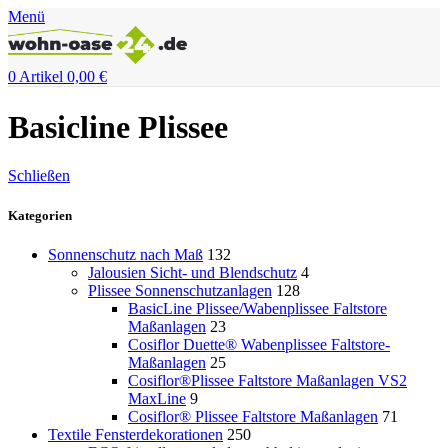
Menü
0
Artikel
0,00
€
Basicline Plissee
Schließen
Kategorien
Sonnenschutz nach Maß
132
Jalousien Sicht- und Blendschutz
4
Plissee Sonnenschutzanlagen
128
BasicLine Plissee/Wabenplissee Faltstore
Maßanlagen
23
Cosiflor Duette® Wabenplissee Faltstore-
Maßanlagen
25
Cosiflor®Plissee Faltstore Maßanlagen VS2
MaxLine
9
Cosiflor® Plissee Faltstore Maßanlagen
71
Textile Fensterdekorationen
250