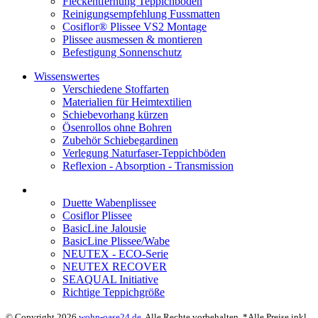
Fleckentfernung Teppichböden
Reinigungsempfehlung Fussmatten
Cosiflor® Plissee VS2 Montage
Plissee ausmessen & montieren
Befestigung Sonnenschutz
Wissenswertes
Verschiedene Stoffarten
Materialien für Heimtextilien
Schiebevorhang kürzen
Ösenrollos ohne Bohren
Zubehör Schiebegardinen
Verlegung Naturfaser-Teppichböden
Reflexion - Absorption - Transmission
Duette Wabenplissee
Cosiflor Plissee
BasicLine Jalousie
BasicLine Plissee/Wabe
NEUTEX - ECO-Serie
NEUTEX RECOVER
SEAQUAL Initiative
Richtige Teppichgröße
© Copyright 2026
wohn-oase24.de
. Alle Rechte vorbehalten. *Alle Preise inkl.