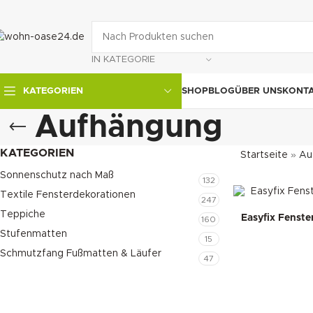
IN KATEGORIE
SHOP
BLOG
ÜBER UNS
KONT
KATEGORIEN
Aufhängung
KATEGORIEN
Startseite
»
Au
Sonnenschutz nach Maß
132
Textile Fensterdekorationen
247
Teppiche
Easyfix Fenst
160
Stufenmatten
15
Schmutzfang Fußmatten & Läufer
47