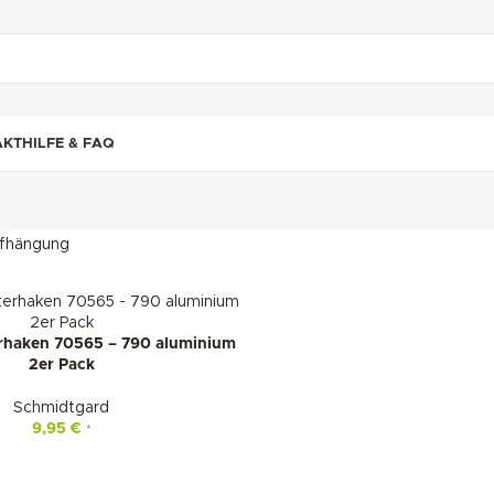
"DUETTE10"
AKT
HILFE & FAQ
fhängung
erhaken 70565 – 790 aluminium
2er Pack
Schmidtgard
9,95
€
*