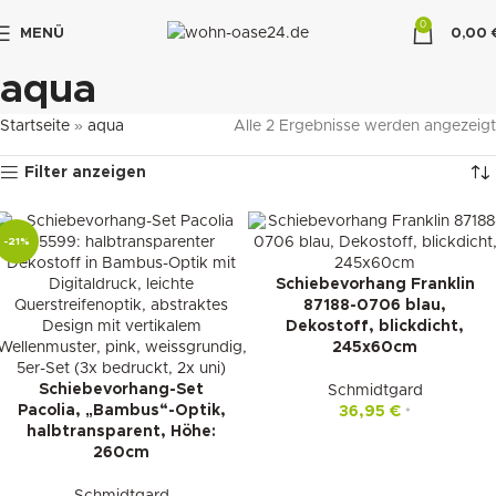
0
MENÜ
0,00
"DUETTE10"
aqua
Startseite
»
aqua
Alle 2 Ergebnisse werden angezeigt
Filter anzeigen
-21%
Schiebevorhang Franklin
87188-0706 blau,
Dekostoff, blickdicht,
245x60cm
Schiebevorhang-Set
Schmidtgard
Pacolia, „Bambus“-Optik,
36,95
€
*
halbtransparent, Höhe:
260cm