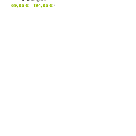
Schmidtgard
69,95
€
–
194,95
€
*