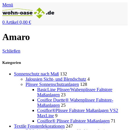
Menü
0
Artikel
0,00
€
Amaro
Schließen
Kategorien
Sonnenschutz nach Maß
132
Jalousien Sicht- und Blendschutz
4
Plissee Sonnenschutzanlagen
128
BasicLine Plissee/Wabenplissee Faltstore
Maßanlagen
23
Cosiflor Duette® Wabenplissee Faltstore-
Maßanlagen
25
Cosiflor®Plissee Faltstore Maßanlagen VS2
MaxLine
9
Cosiflor® Plissee Faltstore Maßanlagen
71
Textile Fensterdekorationen
247