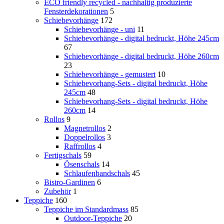
ECO friendly recycled - nachhaltig produzierte
Fensterdekorationen
5
Schiebevorhänge
172
Schiebevorhänge - uni
11
Schiebevorhänge - digital bedruckt, Höhe 245cm
67
Schiebevorhänge - digital bedruckt, Höhe 260cm
23
Schiebevorhänge - gemustert
10
Schiebevorhang-Sets - digital bedruckt, Höhe
245cm
48
Schiebevorhang-Sets - digital bedruckt, Höhe
260cm
14
Rollos
9
Magnetrollos
2
Doppelrollos
3
Raffrollos
4
Fertigschals
59
Ösenschals
14
Schlaufenbandschals
45
Bistro-Gardinen
6
Zubehör
1
Teppiche
160
Teppiche im Standardmass
85
Outdoor-Teppiche
20