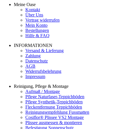
Meine Oase
Kontakt
Über Uns
Vertrag widerrufen
Mein Konto
Bestellungen
Hilfe & FAQ
INFORMATIONEN
Versand & Lieferung
Zahlung
Datenschutz
AGB
Widerrufsbelehrung
Impressum
Reinigung, Pflege & Montage
Aufmaß / Montage
Pflege Naturfaser-Teppichböden
Pflege Synthetik-Teppichböden
Fleckentfernung Teppichböden
Reinigungsempfehlung Fussmatten
Cosiflor® Plissee VS2 Montage
Plissee ausmessen & montieren
Befestigung Sonnenschutz