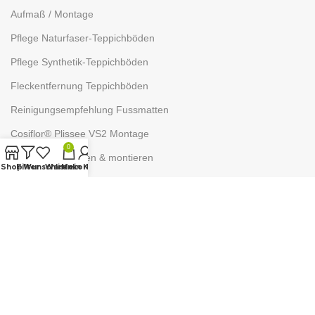
Aufmaß / Montage
Pflege Naturfaser-Teppichböden
Pflege Synthetik-Teppichböden
Fleckentfernung Teppichböden
Reinigungsempfehlung Fussmatten
Cosiflor® Plissee VS2 Montage
0
Plissee ausmessen & montieren
Shop
Filter
Wunschliste
Warenkorb
Mein Konto
Befestigung Sonnenschutz
WISSENSWERTES
Verschiedene Stoffarten
Materialien für Heimtextilien
Schiebevorhang kürzen