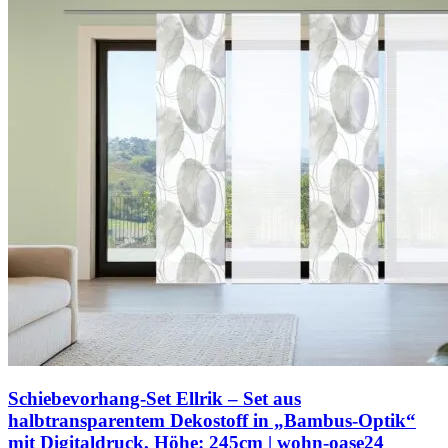
Schiebevorhang-Set Ellrik – Set aus
halbtransparentem Dekostoff in „Bambus-Optik“
mit Digitaldruck, Höhe: 245cm | wohn-oase24