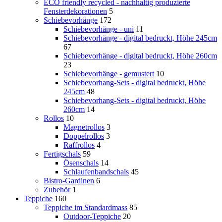
ECO friendly recycled - nachhaltig produzierte
Fensterdekorationen
5
Schiebevorhänge
172
Schiebevorhänge - uni
11
Schiebevorhänge - digital bedruckt, Höhe 245cm
67
Schiebevorhänge - digital bedruckt, Höhe 260cm
23
Schiebevorhänge - gemustert
10
Schiebevorhang-Sets - digital bedruckt, Höhe
245cm
48
Schiebevorhang-Sets - digital bedruckt, Höhe
260cm
14
Rollos
10
Magnetrollos
3
Doppelrollos
3
Raffrollos
4
Fertigschals
59
Ösenschals
14
Schlaufenbandschals
45
Bistro-Gardinen
6
Zubehör
1
Teppiche
160
Teppiche im Standardmass
85
Outdoor-Teppiche
20