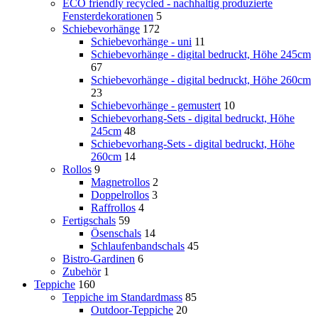
ECO friendly recycled - nachhaltig produzierte
Fensterdekorationen
5
Schiebevorhänge
172
Schiebevorhänge - uni
11
Schiebevorhänge - digital bedruckt, Höhe 245cm
67
Schiebevorhänge - digital bedruckt, Höhe 260cm
23
Schiebevorhänge - gemustert
10
Schiebevorhang-Sets - digital bedruckt, Höhe
245cm
48
Schiebevorhang-Sets - digital bedruckt, Höhe
260cm
14
Rollos
9
Magnetrollos
2
Doppelrollos
3
Raffrollos
4
Fertigschals
59
Ösenschals
14
Schlaufenbandschals
45
Bistro-Gardinen
6
Zubehör
1
Teppiche
160
Teppiche im Standardmass
85
Outdoor-Teppiche
20