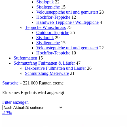
Sisaloptik
22
Sisalteppiche
15
Veloursteppiche uni und gemustert
28
Hochflor-Teppiche
12
Handweb-Teppiche / Wollteppiche
4
Teppiche Wunschmass
75
Outdoor-Teppiche
25
Sisaloptik
29
Sisalteppiche
15
Veloursteppiche uni und gemustert
22
Hochflor-Teppiche
10
Stufenmatten
15
Schmutzfang Fußmatten & Läufer
47
Dekorative Fußmatten und Läufer
26
Schmutzfang Meterware
21
Startseite
»
221 000 Rauten creme
Einzelnes Ergebnis wird angezeigt
Filter anzeigen
-13%