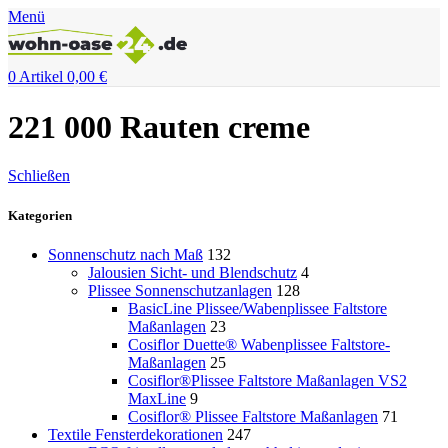
Menü
0
Artikel
0,00
€
221 000 Rauten creme
Schließen
Kategorien
Sonnenschutz nach Maß
132
Jalousien Sicht- und Blendschutz
4
Plissee Sonnenschutzanlagen
128
BasicLine Plissee/Wabenplissee Faltstore
Maßanlagen
23
Cosiflor Duette® Wabenplissee Faltstore-
Maßanlagen
25
Cosiflor®Plissee Faltstore Maßanlagen VS2
MaxLine
9
Cosiflor® Plissee Faltstore Maßanlagen
71
Textile Fensterdekorationen
247